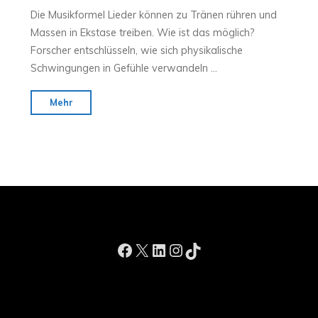
Die Musikformel Lieder können zu Tränen rühren und
Massen in Ekstase treiben. Wie ist das möglich?
Forscher entschlüsseln, wie sich physikalische
Schwingungen in Gefühle verwandeln …
"Titel:
Mehr
Die
Musik-
Formel"
Facebook
X
LinkedIn
Instagram
TikTok