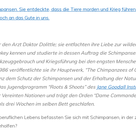
ansen. Sie entdeckte, dass die Tiere morden und Krieg führen. 
och an das Gute in uns.
den Arzt Doktor Dolittle; sie entfachten ihre Liebe zur wilde
eakey kennen und studierte in dessen Auftrag die Schimpan
rkzeuggebrauch und Kriegsführung bei den engsten Mensch
86 veröffentlichte sie ihr Hauptwerk, “The Chimpanzees of G
ganz dem Schutz der Schimpansen und der Erhaltung der Natu
 Das Jugendprogramm “Roots & Shoots” des
Jane Goodall Inst
der Vereinten Nationen und trägt den Orden “Dame Commander o
 als drei Wochen im selben Bett geschlafen.
es beruflichen Lebens befassten Sie sich mit Schimpansen, in d
eholfen?