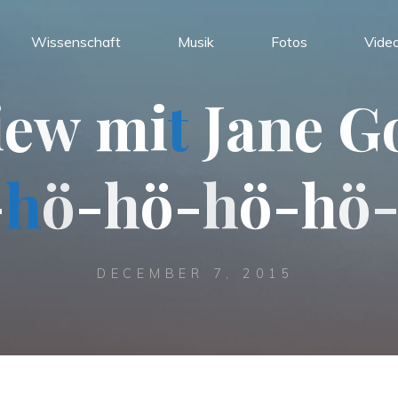
Wissenschaft
Musik
Fotos
Vide
i
e
w
m
i
t
J
a
n
e
G
-
h
ö
-
h
ö
-
h
ö
-
h
ö
DECEMBER 7, 2015