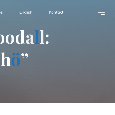
os
English
Kontakt
o
o
d
a
l
l
:
-
h
ö
”