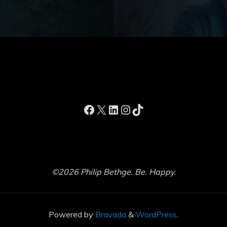
Facebook
X
LinkedIn
Instagram
TikTok
©2026 Philip Bethge. Be. Happy.
Powered by
Bravada
&
WordPress
.