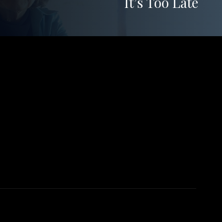
It’s Too Late