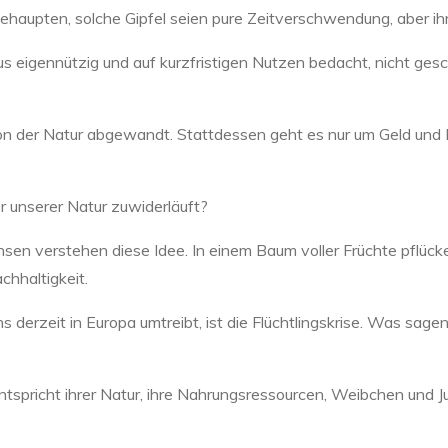
t behaupten, solche Gipfel seien pure Zeitverschwendung, aber i
aus eigennützig und auf kurzfristigen Nutzen bedacht, nicht ge
n der Natur abgewandt. Stattdessen geht es nur um Geld und 
r unserer Natur zuwiderläuft?
nsen verstehen diese Idee. In einem Baum voller Früchte pflücken
chhaltigkeit.
derzeit in Europa umtreibt, ist die Flüchtlingskrise. Was sagen 
 entspricht ihrer Natur, ihre Nahrungsressourcen, Weibchen und J