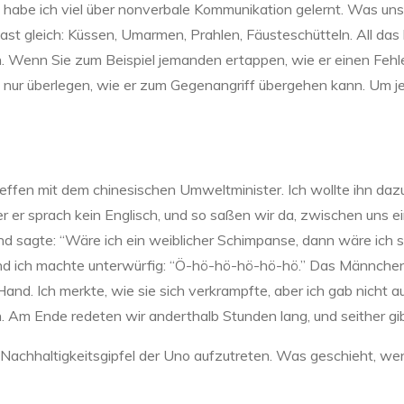
abe ich viel über nonverbale Kommunikation gelernt. Was uns v
fast gleich: Küssen, Umarmen, Prahlen, Fäusteschütteln. All da
. Wenn Sie zum Beispiel jemanden ertappen, wie er einen Fehl
n nur überlegen, wie er zum Gegenangriff übergehen kann. Um 
Treffen mit dem chinesischen Umweltminister. Ich wollte ihn d
r er sprach kein Englisch, und so saßen wir da, zwischen uns e
d sagte: “Wäre ich ein weiblicher Schimpanse, dann wäre ich s
nd ich machte unterwürfig: “Ö-hö-hö-hö-hö-hö.” Das Männchen
Hand. Ich merkte, wie sie sich verkrampfte, aber ich gab nicht 
en. Am Ende redeten wir anderthalb Stunden lang, und seither g
m Nachhaltigkeitsgipfel der Uno aufzutreten. Was geschieht, w