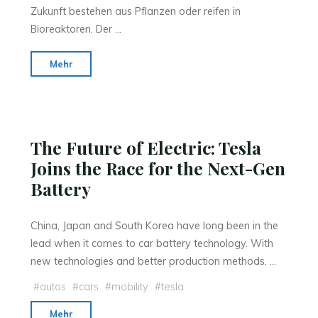
Zukunft bestehen aus Pflanzen oder reifen in
Bioreaktoren. Der …
"Titel:
Mehr
Gewissensbissen"
The Future of Electric: Tesla
Joins the Race for the Next-Gen
Battery
China, Japan and South Korea have long been in the
lead when it comes to car battery technology. With
new technologies and better production methods, …
#
autos
#
cars
#
mobility
#
tesla
"The
Mehr