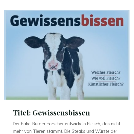
im
Netz
des
Lebens"
Titel: Gewissensbissen
Der Fake-Burger Forscher entwickeln Fleisch, das nicht
mehr von Tieren stammt. Die Steaks und Würste der