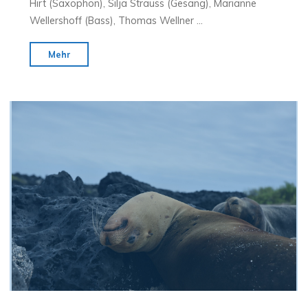
Hirt (Saxophon), Silja Strauss (Gesang), Marianne
Wellershoff (Bass), Thomas Wellner …
"Musikvideo:
Mehr
Hansagold
“Insel”"