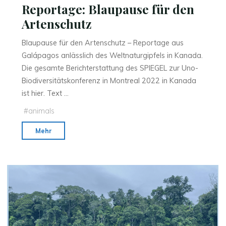
Reportage: Blaupause für den
Artenschutz
Blaupause für den Artenschutz – Reportage aus
Galápagos anlässlich des Weltnaturgipfels in Kanada.
Die gesamte Berichterstattung des SPIEGEL zur Uno-
Biodiversitätskonferenz in Montreal 2022 in Kanada
ist hier. Text …
#
animals
"Reportage:
Mehr
Blaupause
für
den
Artenschutz"