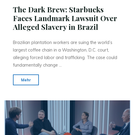
The Dark Brew: Starbucks
Faces Landmark Lawsuit Over
Alleged Slavery in Brazil
Brazilian plantation workers are suing the world’s
largest coffee chain in a Washington, D.C. court,
alleging forced labor and trafficking. The case could
fundamentally change …
"The
Mehr
Dark
Brew:
Starbucks
Faces
Landmark
Lawsuit
Over