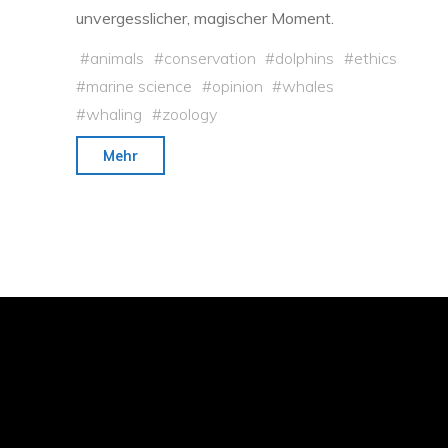
unvergesslicher, magischer Moment.
#
animals
#
conservation
#
dolphins
#
ethics
#
marine science
#
opinion
#
whales
#
whaling
#
zoology
"Die
Mehr
Qual
der
Wale"