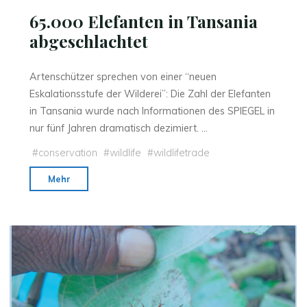
65.000 Elefanten in Tansania
abgeschlachtet
Artenschützer sprechen von einer “neuen
Eskalationsstufe der Wilderei”: Die Zahl der Elefanten
in Tansania wurde nach Informationen des SPIEGEL in
nur fünf Jahren dramatisch dezimiert. …
#
conservation
#
wildlife
#
wildlifetrade
"65.000
Mehr
Elefanten
in
Tansania
abgeschlachtet"