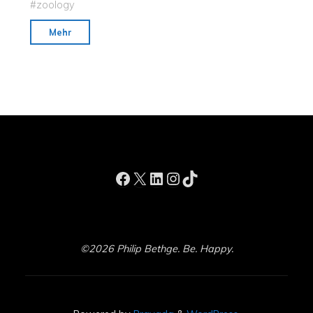
#
zoology
"Papua
Mehr
New
Guinea’s
Royal
Trophy:
Are
Collectors
Key
to
Facebook
X
LinkedIn
Instagram
TikTok
Saving
Giant
Butterfly?"
©2026 Philip Bethge. Be. Happy.