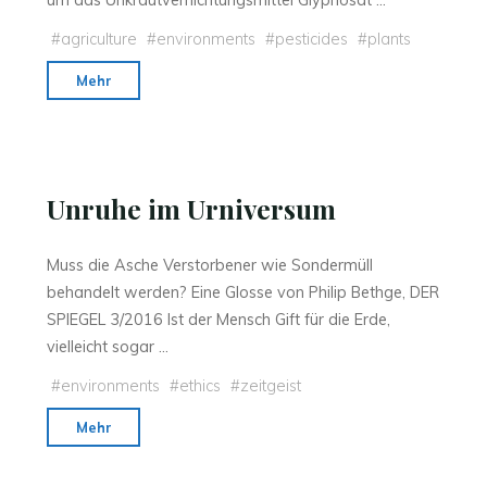
um das Un­kraut­ver­nich­tungs­mit­tel Gly­pho­sat …
Late"
#
agriculture
#
environments
#
pesticides
#
plants
"Scheinheilig"
Mehr
Unruhe im Urniversum
Muss die Asche Verstorbener wie Sondermüll
behandelt werden? Eine Glosse von Philip Bethge, DER
SPIEGEL 3/2016 Ist der Mensch Gift für die Erde,
vielleicht sogar …
#
environments
#
ethics
#
zeitgeist
"Unruhe
Mehr
im
Urniversum"