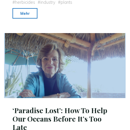
#
herbicides
#
industry
#
plants
"Herbicide
Mehr
Health
Dangers:
Monsanto
Faces
Blowback
Over
Cancer
Cover-
Up"
‘Paradise Lost’: How To Help
Our Oceans Before It’s Too
Late