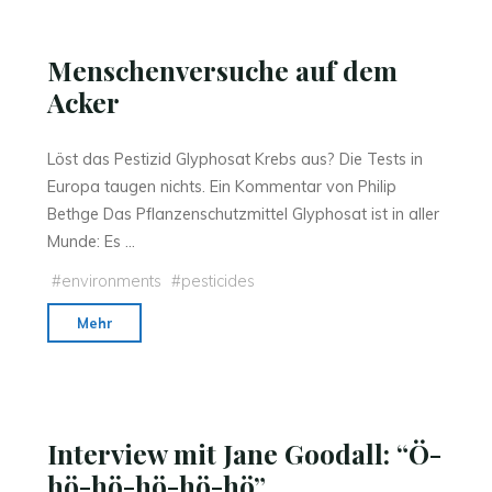
Menschenversuche auf dem
Acker
Löst das Pestizid Glyphosat Krebs aus? Die Tests in
Europa taugen nichts. Ein Kommentar von Philip
Bethge Das Pflanzenschutzmittel Glyphosat ist in aller
Munde: Es …
#
environments
#
pesticides
"Menschenversuche
Mehr
auf
dem
Acker"
Interview mit Jane Goodall: “Ö-
hö-hö-hö-hö-hö”