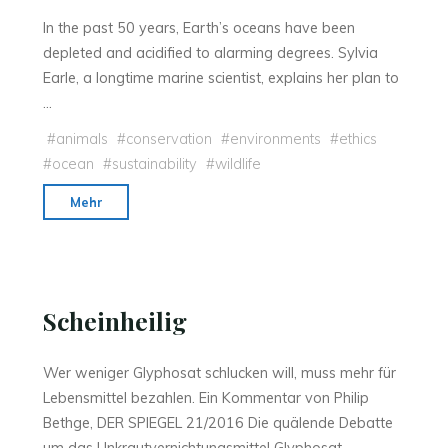
In the past 50 years, Earth’s oceans have been
depleted and acidified to alarming degrees. Sylvia
Earle, a longtime marine scientist, explains her plan to
…
#
animals
#
conservation
#
environments
#
ethics
#
ocean
#
sustainability
#
wildlife
"‘Paradise
Mehr
Lost’:
How
To
Help
Scheinheilig
Our
Oceans
Wer weniger Glyphosat schlucken will, muss mehr für
Before
Lebensmittel bezahlen. Ein Kommentar von Philip
It’s
Bethge, DER SPIEGEL 21/2016 Die quä­len­de De­bat­te
Too