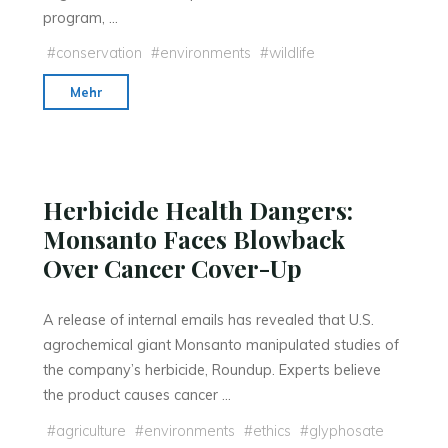
program, …
#
conservation
#
environments
#
wildlife
"A
Mehr
Former
Military
Operative
Sets
Herbicide Health Dangers:
Sights
Monsanto Faces Blowback
on
Over Cancer Cover-Up
Poachers"
A release of internal emails has revealed that U.S.
agrochemical giant Monsanto manipulated studies of
the company’s herbicide, Roundup. Experts believe
the product causes cancer …
#
agriculture
#
environments
#
ethics
#
glyphosate