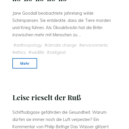
Jane Goodall beobachtete jahrelang wilde
Schimpansen. Sie entdeckte, dass die Tiere morden
und Krieg führen. Als Ökoaktivistin hat die Britin
inzwischen mehr mit Menschen zu …
#
anthropology
#
climate change
#
environments
#
ethics
#
wildlife
#
zeitgeist
"Interview
Mehr
mit
Jane
Goodall:
“Ö-
Leise rieselt der Ruß
hö-
hö-
Schiffsabgase gefährden die Gesundheit. Warum
hö-
dürfen sie immer noch die Luft verpesten? Ein
hö-
Kommentar von Philip Bethge Das Wasser glitzert.
hö”"